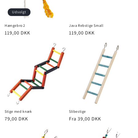
Udsolgt
Hængebro 2
Java Rebstige Small
Normalpris
119,00 DKK
Normalpris
119,00 DKK
Stige med knæk
Slibestige
Normalpris
79,00 DKK
Normalpris
Fra 39,00 DKK