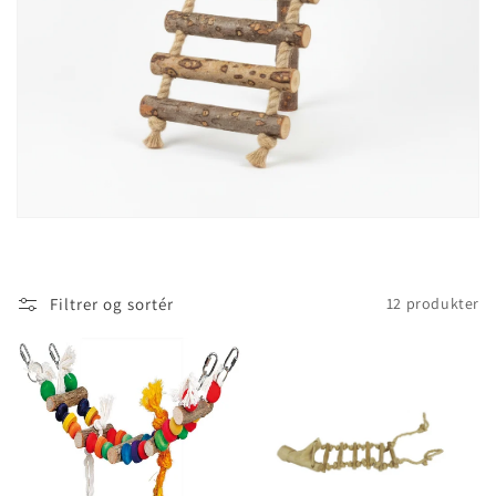
i
o
n
:
Filtrer og sortér
12 produkter