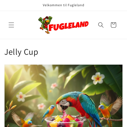
Gå til
Velkommen til Fugleland
indhold
Indkøbskurv
K
Jelly Cup
o
l
l
e
k
t