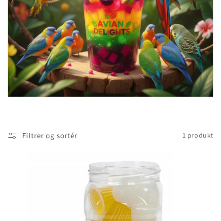
i
o
n
:
Filtrer og sortér
1 produkt