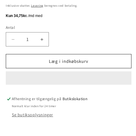
Inklusive skatter.
Levering
beregnes ved betaling.
Antal
Antal
Reducer
Øg
antallet
antallet
for
for
Klods
Klods
Læg i indkøbskurv
på
på
Klods
Klods
Afhentning er tilgængelig på
Butikslokation
Normalt klar inden for 24 timer
Se butiksoplysninger