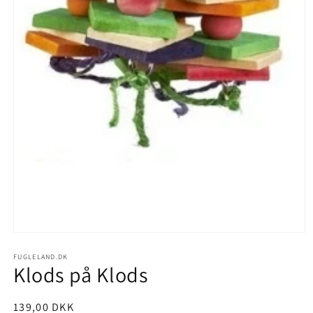
Åbn
mediet
1
FUGLELAND.DK
Klods på Klods
i
modus
Normalpris
139,00 DKK