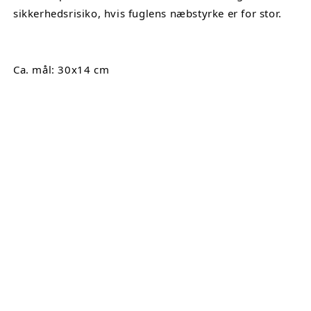
sikkerhedsrisiko, hvis fuglens næbstyrke er for stor.
Ca. mål: 30x14 cm
Share
Tilmeld dig til vores nyhedsbrev
Mail