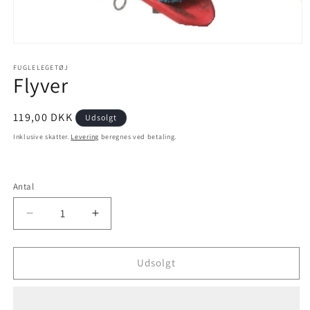
Åbn
mediet
1
FUGLELEGETØJ
Flyver
i
modus
Normalpris
119,00 DKK
Udsolgt
Inklusive skatter.
Levering
beregnes ved betaling.
Antal
Antal
Reducer
Øg
antallet
antallet
for
for
Flyver
Flyver
Udsolgt