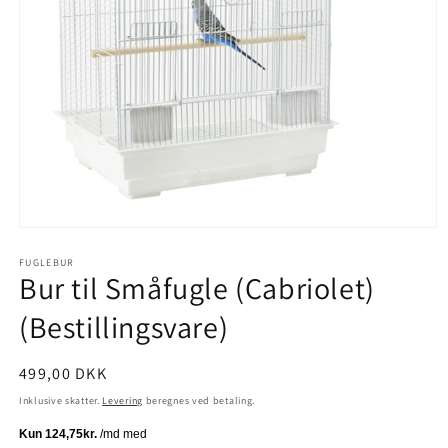
Åbn
mediet
1
FUGLEBUR
Bur til Småfugle (Cabriolet)
i
modus
(Bestillingsvare)
Normalpris
499,00 DKK
Inklusive skatter.
Levering
beregnes ved betaling.