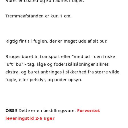
Buret er coated og kan åbnes i taget.
Tremmeafstanden er kun 1 cm.
Rigtig fint til fuglen, der er meget ude af sit bur.
Bruges buret til transport eller "med ud i den friske 
luft" bur - tag, låge og foderskålsåbninger sikres 
ekstra, og buret anbringes i sikkerhed fra større vilde 
fugle, eller pelsdyr, og under opsyn.
OBS!!
 Dette er en bestillingsvare. 
Forventet 
leveringstid 2-6 uger