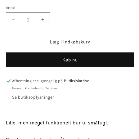
Antal
Antal
Reducer
Øg
antallet
antallet
for
for
Bur
Bur
Læg i indkøbskurv
til
til
Småfugle
Småfugle
Køb nu
(Cabriolet)
(Cabriolet)
(Bestillingsvare)
(Bestillingsvare)
Afhentning er tilgængelig på
Butikslokation
Normalt klar inden for 24 timer
Se butiksoplysninger
Lille, men meget funktionelt bur til småfugl.