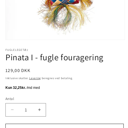
Åbn
mediet
1
FUGLELEGETØJ
Pinata I - fugle fouragering
i
modus
Normalpris
129,00 DKK
Inklusive skatter.
Levering
beregnes ved betaling.
Antal
Antal
Reducer
Øg
antallet
antallet
for
for