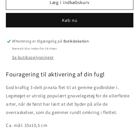
Pinata
Pinata
Læg i indkøbskurv
I
I
-
-
Køb nu
fugle
fugle
fouragering
fouragering
Afhentning er tilgængelig på
Butikslokation
Normalt klar inden for 24 timer
Se butiksoplysninger
Fouragering til aktivering af din fugl
God kraftig 3-delt pinata flet til at gemme godbidder i.
Legetøjet er utrolig populært gnavelegetøj for de allerfleste
arter, når de først har lært at det byder på alle de
overraskelser, som du gemmer rundt omkring i flettet.
Ca. mål: 35x10,5 cm