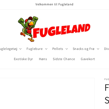
Velkommen til Fugleland
uglelegetøj
Fuglebure
Pellets
Snacks og Frø
Div
Exotiske Dyr
Høns
Sidste Chance
Gavekort
FU
F