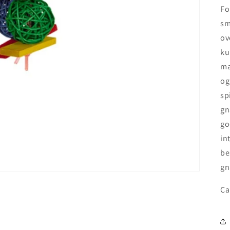
Fo
sm
ov
ku
ma
og
sp
gn
go
in
be
gn
Ca