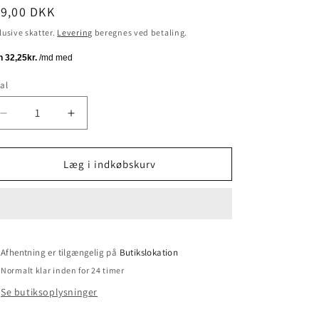
ormalpris
29,00 DKK
lusive skatter.
Levering
beregnes ved betaling.
al
tal
Reducer
Øg
antallet
antallet
for
for
Fouragerings
Fouragerings
Læg i indkøbskurv
Leg
Leg
Small
Small
Afhentning er tilgængelig på
Butikslokation
Normalt klar inden for 24 timer
Se butiksoplysninger