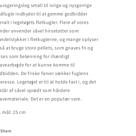
urageringsleg small til ivrige og nysgerrige
åfugle indbyder til at gemme godbidder
eralt i legetøjets fletkugler. Flere af vores
nder anvender såvel hirsetotter som
ndelstykker i fletkuglerne, og mange oplyser
så at bruge store pellets, som gnaves fri og
ises som belønning for ihærdigt
avearbejde for at kunne komme til
dbidden. De friske farver vækker fuglens
teresse. Legetøjet er til at holde fast i, og det
står af såvel sprødt som hårdere
avemateriale. Det er en populær vare.
. mål: 25 cm
Share