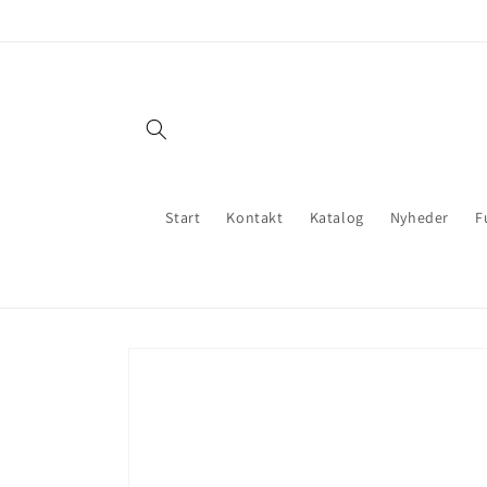
Gå til
indhold
Start
Kontakt
Katalog
Nyheder
F
Gå til
produktoplysninger