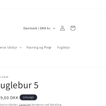
Log
L
Indkøbskurv
Danmark | DKK kr.
ind
a
n
erse Udstyr
d
Pasning og Pleje
Fuglelys
/
o
m
r
GLEBUR
uglebur 5
å
d
ormalpris
69,00 DKK
Udsolgt
e
lusive skatter.
Levering
beregnes ved betaling.