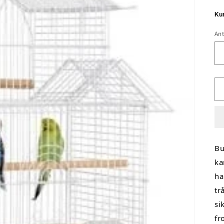
Ant
An
Bu
ka
ha
tr
si
fr