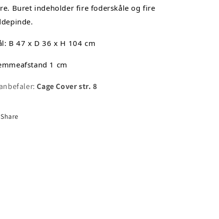
re. Buret indeholder fire foderskåle og fire 
ddepinde. 
l: B 47 x D 36 x H 104 cm 
emmeafstand 
1 cm
 anbefaler:
Cage Cover str. 8
Share