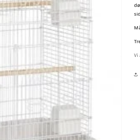
dø
si
Må
Tr
Vi