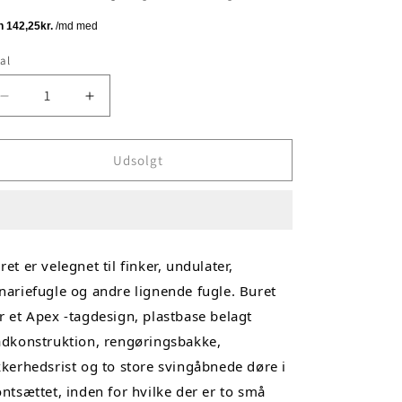
al
tal
Reducer
Øg
antallet
antallet
for
for
Fuglebur
Fuglebur
Udsolgt
5
5
ret er velegnet til finker, undulater, 
nariefugle og andre lignende fugle. Buret 
r et Apex -tagdesign, plastbase belagt 
ådkonstruktion, rengøringsbakke, 
kkerhedsrist og to store svingåbnede døre i 
ontsættet, inden for hvilke der er to små 