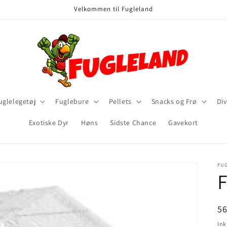
Velkommen til Fugleland
uglelegetøj
Fuglebure
Pellets
Snacks og Frø
Div
Exotiske Dyr
Høns
Sidste Chance
Gavekort
FU
F
N
5
Ink