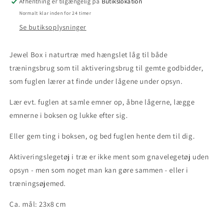
Afhentning er tilgængelig på
Butikslokation
Normalt klar inden for 24 timer
Se butiksoplysninger
Jewel Box i naturtræ med hængslet låg til både
træningsbrug som til aktiveringsbrug til gemte godbidder,
som fuglen lærer at finde under lågene under opsyn.
Lær evt. fuglen at samle emner op, åbne lågerne, lægge
emnerne i boksen og lukke efter sig.
Eller gem ting i boksen, og bed fuglen hente dem til dig.
Aktiveringslegetøj i træ er ikke ment som gnavelegetøj uden
opsyn - men som noget man kan gøre sammen - eller i
træningsøjemed.
Ca. mål: 23x8 cm