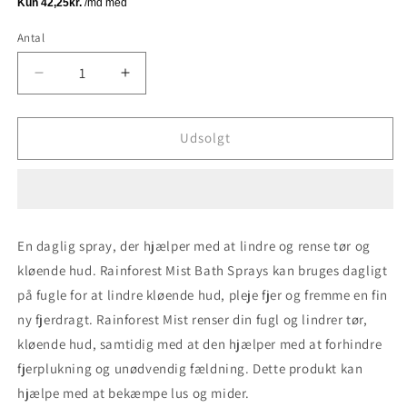
Antal
Antal
Reducer
Øg
antallet
antallet
for
for
Regnskovs
Regnskovs
Udsolgt
Spray
Spray
(Vanilje)
(Vanilje)
500
500
ml
ml
En daglig spray, der hjælper med at lindre og rense tør og
kløende hud. Rainforest Mist Bath Sprays kan bruges dagligt
på fugle for at lindre kløende hud, pleje fjer og fremme en fin
ny fjerdragt. Rainforest Mist renser din fugl og lindrer tør,
kløende hud, samtidig med at den hjælper med at forhindre
fjerplukning og unødvendig fældning. Dette produkt kan
hjælpe med at bekæmpe lus og mider.