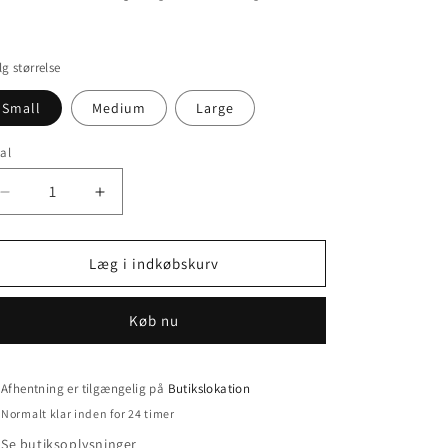
g størrelse
Small
Medium
Large
al
tal
Reducer
Øg
antallet
antallet
for
for
Legenet
Legenet
Læg i indkøbskurv
Køb nu
Afhentning er tilgængelig på
Butikslokation
Normalt klar inden for 24 timer
Se butiksoplysninger