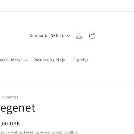
Log
L
Indkøbskurv
Danmark | DKK kr.
ind
a
n
erse Udstyr
d
Pasning og Pleje
Fuglelys
/
o
m
r
GLELEGETØJ
Legenet
å
d
ormalpris
9,00 DKK
e
lusive skatter.
Levering
beregnes ved betaling.