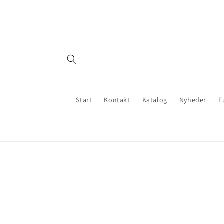
Gå til
indhold
Start
Kontakt
Katalog
Nyheder
F
Gå til
produktoplysninger