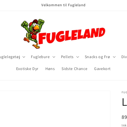
Velkommen til Fugleland
uglelegetøj
Fuglebure
Pellets
Snacks og Frø
Div
Exotiske Dyr
Høns
Sidste Chance
Gavekort
FU
N
8
Ink