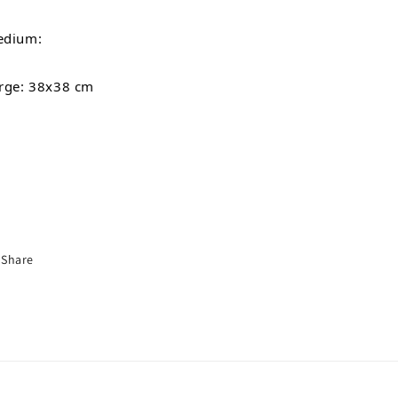
dium:
rge: 38x38 cm
Share