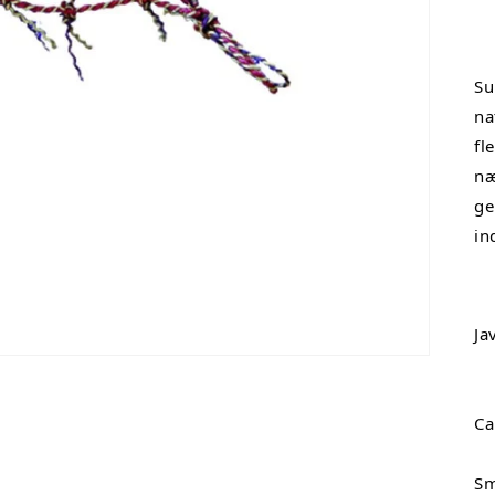
Su
na
fl
næ
ge
in
Ja
Ca
Sm