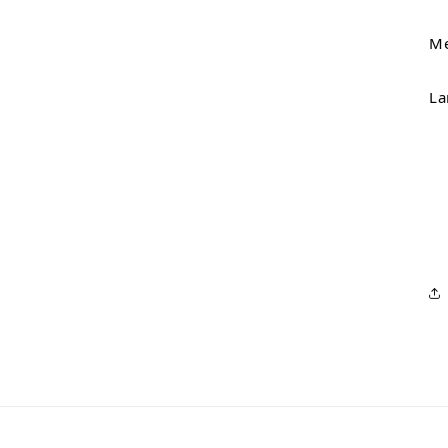
Me
La