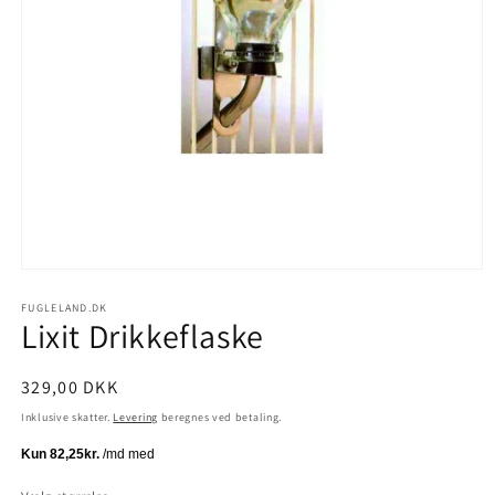
Åbn
mediet
1
FUGLELAND.DK
Lixit Drikkeflaske
i
modus
Normalpris
329,00 DKK
Inklusive skatter.
Levering
beregnes ved betaling.