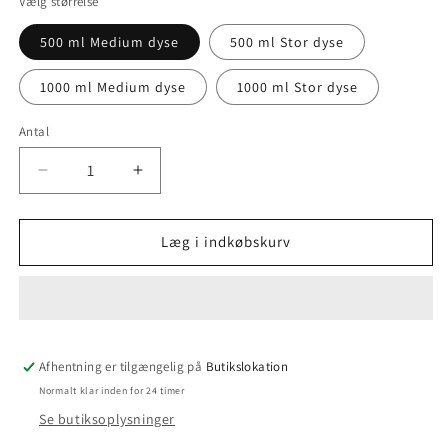
Vælg størrelse
500 ml Medium dyse
500 ml Stor dyse
1000 ml Medium dyse
1000 ml Stor dyse
Antal
Antal
Reducer
Øg
antallet
antallet
for
for
Lixit
Lixit
Læg i indkøbskurv
Drikkeflaske
Drikkeflaske
Afhentning er tilgængelig på
Butikslokation
Normalt klar inden for 24 timer
Se butiksoplysninger